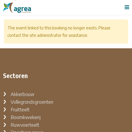
The event linked to this booking no longer exists. Please
contact the site administrator for assistance.
Sectoren
Akkerbouw
Vollegrondsgroenten
Fruitteelt
Boomkwekerij
Ruwvoerteelt