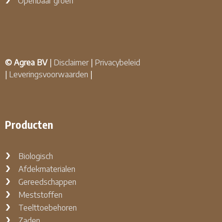
Openbaar groen
© Agrea BV
|
Disclaimer
|
Privacybeleid
|
Leveringsvoorwaarden
|
Producten
Biologisch
Afdekmaterialen
Gereedschappen
Meststoffen
Teelttoebehoren
Zaden