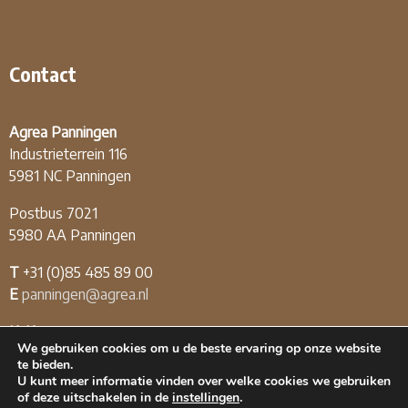
Contact
Agrea Panningen
Industrieterrein 116
5981 NC Panningen
Postbus 7021
5980 AA Panningen
T
+31 (0)85 485 89 00
E
panningen@agrea.nl
KvK
12.04.03.09
We gebruiken cookies om u de beste ervaring op onze website
BTW
NL808226174B01
te bieden.
U kunt meer informatie vinden over welke cookies we gebruiken
of deze uitschakelen in de
instellingen
.