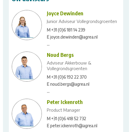
Joyce Dewinden
Junior Adviseur Vollegrondsgroenten
M +31 (0)6 181 14 239
E joyce.dewinden@agrea.nl
...
Noud Bergs
Adviseur Akkerbouw &
Vollegrondsgroenten
M +31 (0)6 192 22 370
E noud.bergs@agrea.nl
...
Peter Ickenroth
Product Manager
M +31 (0)6 418 52 732
E peter.ickenroth@agrea.nl