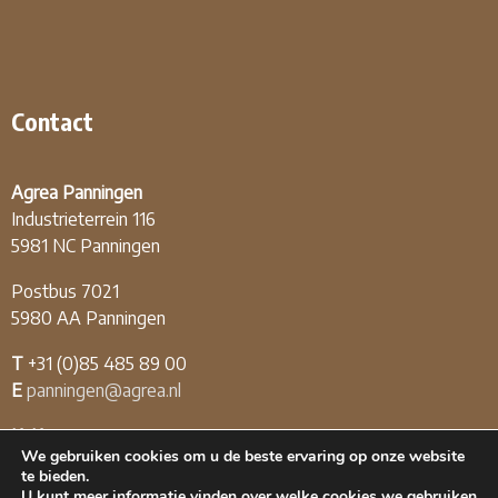
Contact
Agrea Panningen
Industrieterrein 116
5981 NC Panningen
Postbus 7021
5980 AA Panningen
T
+31 (0)85 485 89 00
E
panningen@agrea.nl
KvK
12.04.03.09
We gebruiken cookies om u de beste ervaring op onze website
BTW
NL808226174B01
te bieden.
U kunt meer informatie vinden over welke cookies we gebruiken