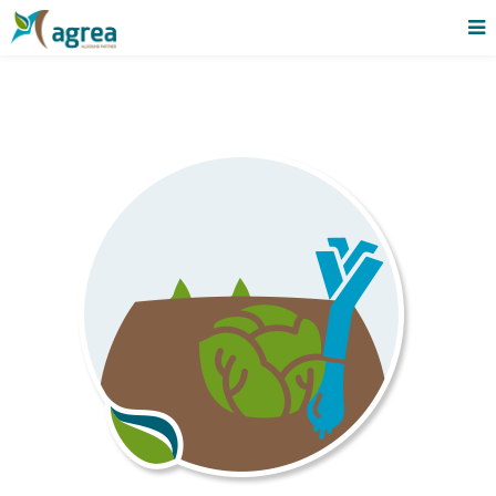
Afzet