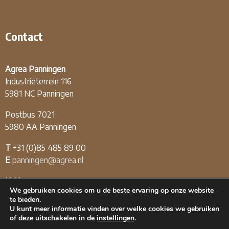
Contact
Agrea Panningen
Industrieterrein 116
5981 NC Panningen
Postbus 7021
5980 AA Panningen
T
+31 (0)85 485 89 00
E
panningen@agrea.nl
KvK
12.04.03.09
We gebruiken cookies om u de beste ervaring op onze website
BTW
NL808226174B01
te bieden.
U kunt meer informatie vinden over welke cookies we gebruiken
of deze uitschakelen in de
instellingen
.