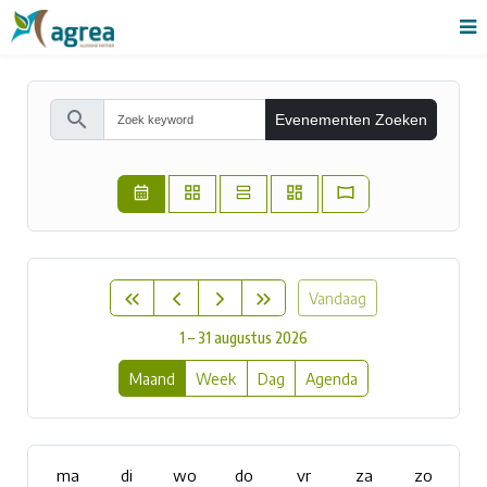
search
Evenementen Zoeken
Vandaag
1 – 31 augustus 2026
Maand
Week
Dag
Agenda
ma
di
wo
do
vr
za
zo