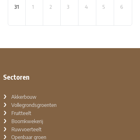
31
1
2
3
4
5
6
Sectoren
Akkerbouw
Vollegrondsgroenten
Fruitteelt
Boomkwekerij
Ruwvoerteelt
Openbaar groen