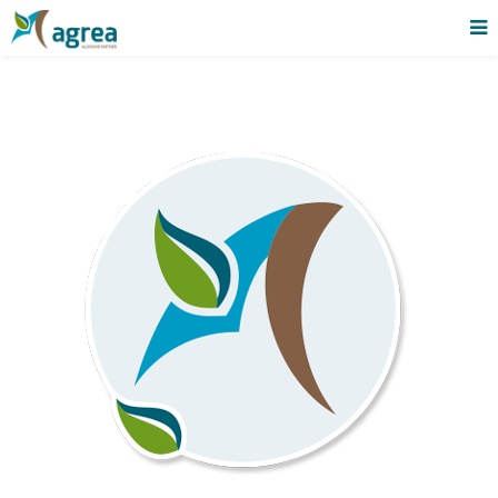
Afzet