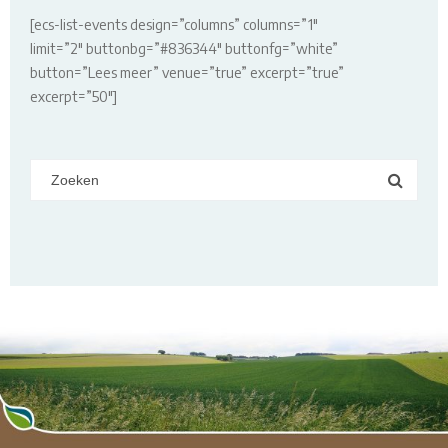
[ecs-list-events design=”columns” columns=”1″
limit=”2″ buttonbg=”#836344″ buttonfg=”white”
button=”Lees meer” venue=”true” excerpt=”true”
excerpt=”50″]