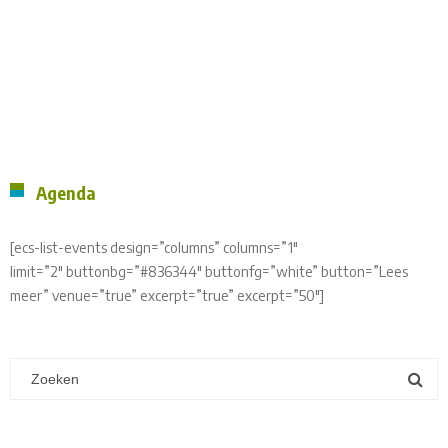
Agenda
[ecs-list-events design=”columns” columns=”1″
limit=”2″ buttonbg=”#836344″ buttonfg=”white” button=”Lees
meer” venue=”true” excerpt=”true” excerpt=”50″]