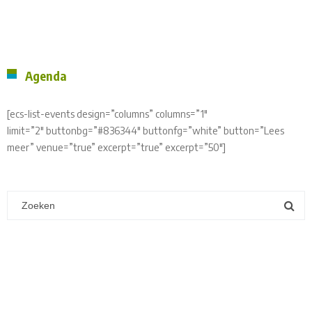
Agenda
[ecs-list-events design=”columns” columns=”1″
limit=”2″ buttonbg=”#836344″ buttonfg=”white” button=”Lees
meer” venue=”true” excerpt=”true” excerpt=”50″]