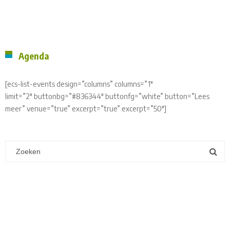
Agenda
[ecs-list-events design=”columns” columns=”1″
limit=”2″ buttonbg=”#836344″ buttonfg=”white” button=”Lees
meer” venue=”true” excerpt=”true” excerpt=”50″]