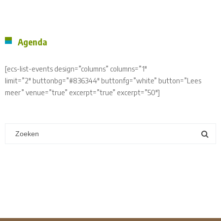
Agenda
[ecs-list-events design=”columns” columns=”1″
limit=”2″ buttonbg=”#836344″ buttonfg=”white” button=”Lees
meer” venue=”true” excerpt=”true” excerpt=”50″]