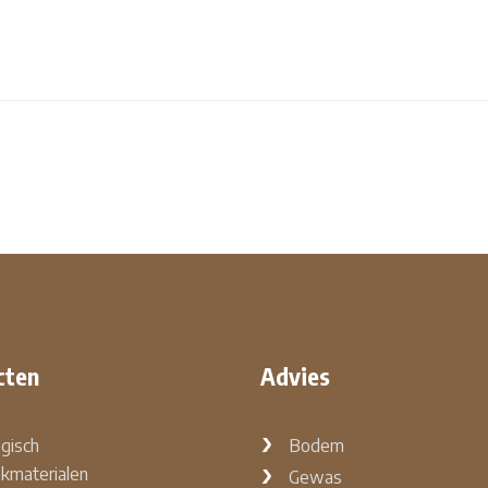
cten
Advies
ogisch
Bodem
kmaterialen
Gewas