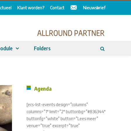
ctueel
Klant worden?
Contact
Nieuwsbrief
odule
Folders
Agenda
[ecs-list-events design=”columns”
columns=”1″ limit=”2″ buttonbg=”#836344″
buttonfg=”white” button=”Lees meer”
venue=”true” excerpt=”true”