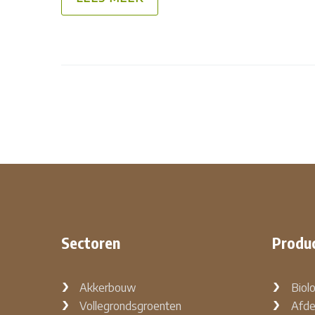
Sectoren
Produ
Akkerbouw
Biol
Vollegrondsgroenten
Afde