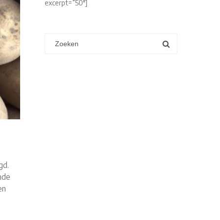
excerpt=”50″]
gd.
nde
en