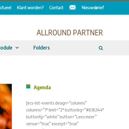
ctueel
Klant worden?
Contact
Nieuwsbrief
odule
Folders
Agenda
[ecs-list-events design=”columns”
columns=”1″ limit=”2″ buttonbg=”#836344″
buttonfg=”white” button=”Lees meer”
venue=”true” excerpt=”true”