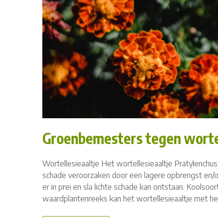
Groenbemesters tegen wortel
Wortellesieaaltje Het wortellesieaaltje Pratylenchu
schade veroorzaken door een lagere opbrengst en/of 
er in prei en sla lichte schade kan ontstaan. Kools
waardplantenreeks kan het wortellesieaaltje met het