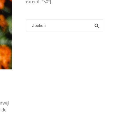
excerpt=”50″]
rwijl
eide