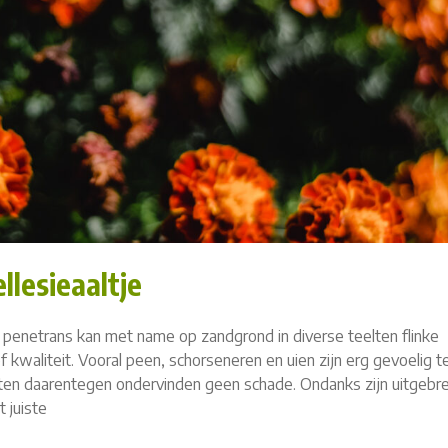
lesieaaltje
s penetrans kan met name op zandgrond in diverse teelten flinke
kwaliteit. Vooral peen, schorseneren en uien zijn erg gevoelig te
oorten daarentegen ondervinden geen schade. Ondanks zijn uitgebr
 juiste