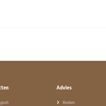
cten
Advies
ogisch
Bodem