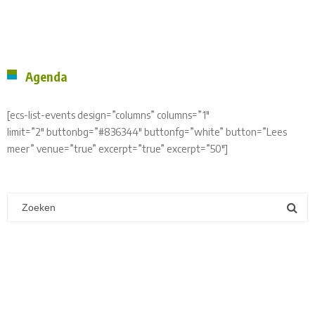
Agenda
[ecs-list-events design=”columns” columns=”1″
limit=”2″ buttonbg=”#836344″ buttonfg=”white” button=”Lees
meer” venue=”true” excerpt=”true” excerpt=”50″]