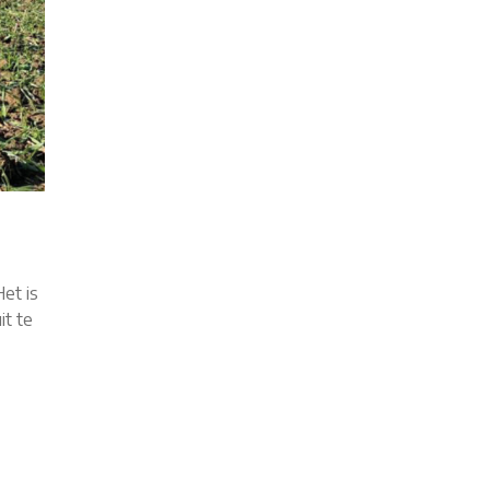
et is
it te