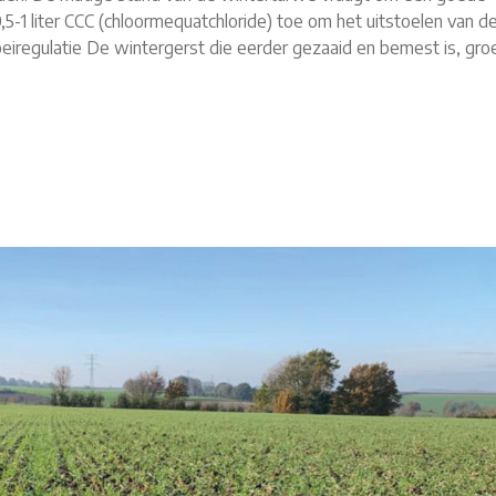
,5-1 liter CCC (chloormequatchloride) toe om het uitstoelen van d
eiregulatie De wintergerst die eerder gezaaid en bemest is, groe