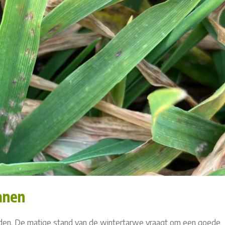
anen
nden. De matige stand van de wintertarwe vraagt om een goede