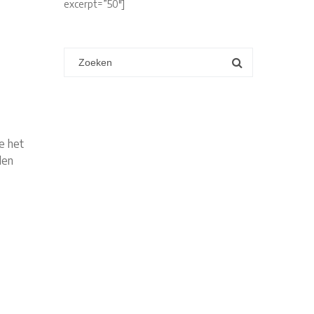
excerpt=”50″]
e het
len