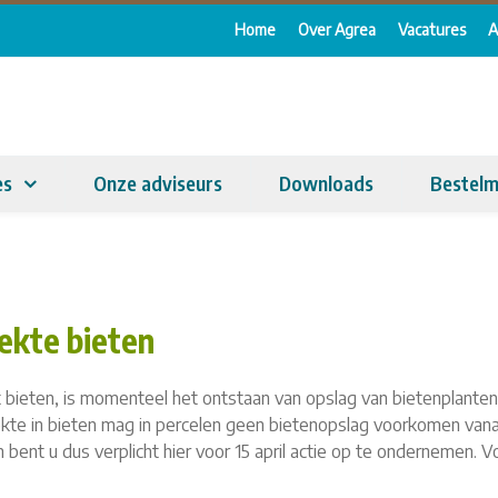
Home
Over Agrea
Vacatures
A
es
Onze adviseurs
Downloads
Bestelm
iekte bieten
t bieten, is momenteel het ontstaan van opslag van bietenplante
ekte in bieten mag in percelen geen bietenopslag voorkomen vana
 bent u dus verplicht hier voor 15 april actie op te ondernemen. V