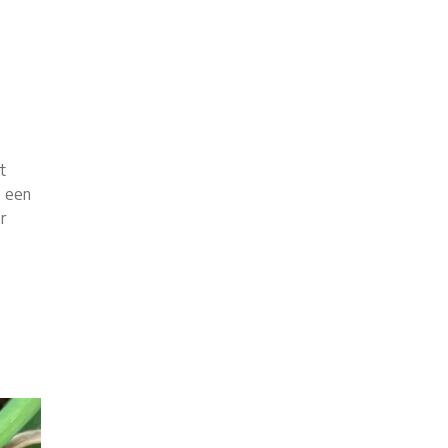
t
p een
r