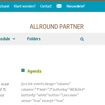
ctueel
Klant worden?
Contact
Nieuwsbrief
odule
Folders
Agenda
n waar
[ecs-list-events design=”columns”
f 15
columns=”1″ limit=”2″ buttonbg=”#836344″
oor
buttonfg=”white” button=”Lees meer”
venue=”true” excerpt=”true”