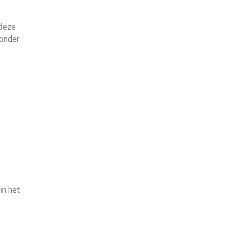
 deze
(onder
in het