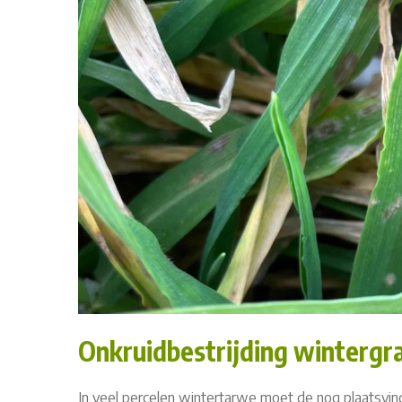
Onkruidbestrijding wintergr
In veel percelen wintertarwe moet de nog plaatsvi