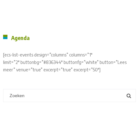
Agenda
[ecs-list-events design=”columns” columns=”1″
limit=”2″ buttonbg=”#836344″ buttonfg=”white” button=”Lees
meer” venue=”true” excerpt=”true” excerpt=”50″]