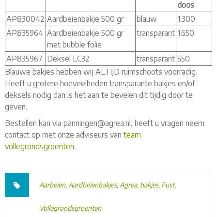
doos
AP830042
Aardbeienbakje 500 gr
blauw
1.300
AP835964
Aardbeienbakje 500 gr
transparant
1.650
met bubble folie
AP835967
Deksel LC32
transparant
550
Blauwe bakjes hebben wij ALTIJD ruimschoots voorradig.
Heeft u grotere hoeveelheden transparante bakjes en/of
deksels nodig dan is het aan te bevelen dit tijdig door te
geven.
Bestellen kan via panningen@agrea.nl, heeft u vragen neem
contact op met onze adviseurs van
team
vollegrondsgroenten
.
Aarbeien
,
Aardbeienbakjes
,
Agrea
,
bakjes
,
Fust
,
Vollegrondsgroenten