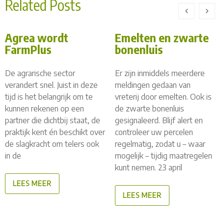
Related Posts
Agrea wordt
Emelten en zwarte
FarmPlus
bonenluis
De agrarische sector
Er zijn inmiddels meerdere
verandert snel. Juist in deze
meldingen gedaan van
tijd is het belangrijk om te
vreterij door emelten. Ook is
kunnen rekenen op een
de zwarte bonenluis
partner die dichtbij staat, de
gesignaleerd. Blijf alert en
praktijk kent én beschikt over
controleer uw percelen
de slagkracht om telers ook
regelmatig, zodat u – waar
in de
mogelijk – tijdig maatregelen
kunt nemen. 23 april
LEES MEER
LEES MEER