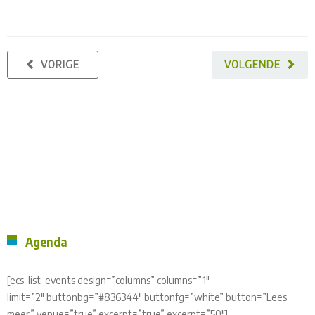
VORIGE
VOLGENDE
Agenda
[ecs-list-events design=”columns” columns=”1″
limit=”2″ buttonbg=”#836344″ buttonfg=”white” button=”Lees
meer” venue=”true” excerpt=”true” excerpt=”50″]