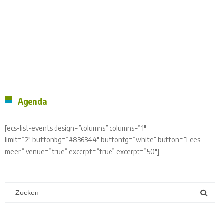
Agenda
[ecs-list-events design=”columns” columns=”1″
limit=”2″ buttonbg=”#836344″ buttonfg=”white” button=”Lees
meer” venue=”true” excerpt=”true” excerpt=”50″]