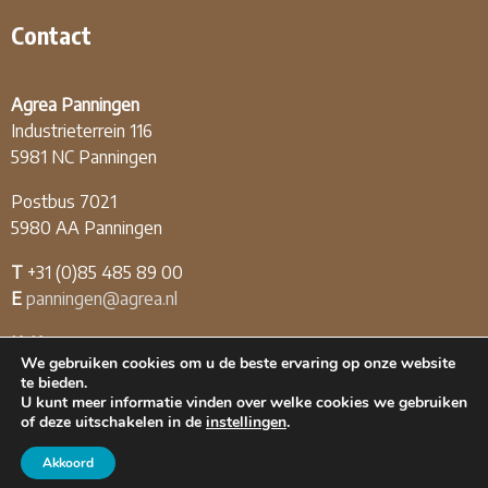
Contact
Agrea Panningen
Industrieterrein 116
5981 NC Panningen
Postbus 7021
5980 AA Panningen
T
+31 (0)85 485 89 00
E
panningen@agrea.nl
KvK
12.04.03.09
We gebruiken cookies om u de beste ervaring op onze website
BTW
NL808226174B01
te bieden.
U kunt meer informatie vinden over welke cookies we gebruiken
of deze uitschakelen in de
instellingen
.
Akkoord