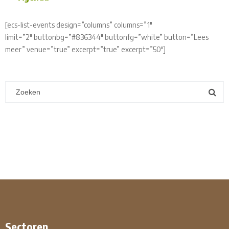
[ecs-list-events design=”columns” columns=”1″
limit=”2″ buttonbg=”#836344″ buttonfg=”white” button=”Lees
meer” venue=”true” excerpt=”true” excerpt=”50″]
Sectoren