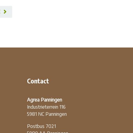
donderdag 29
E
Pinksterdag, 
LEES MEER
Contact
Agrea Panningen
Industrieterrein 116
5981 NC Panningen
Postbus 7021