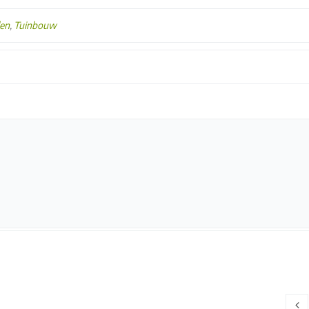
len
,
Tuinbouw