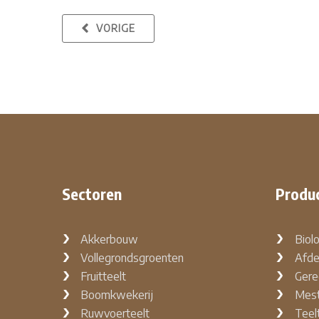
VORIGE
Sectoren
Produ
Akkerbouw
Biol
Vollegrondsgroenten
Afde
Fruitteelt
Gere
Boomkwekerij
Mest
Ruwvoerteelt
Teel