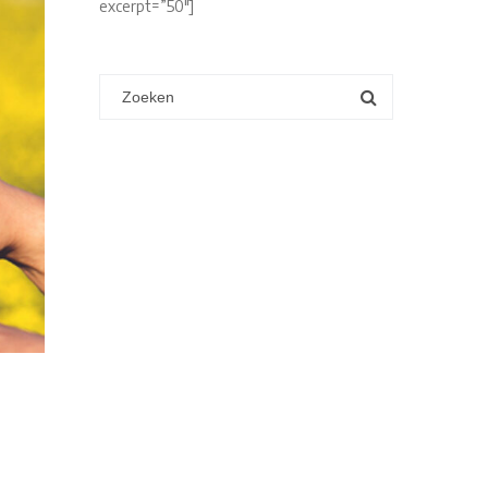
excerpt=”50″]