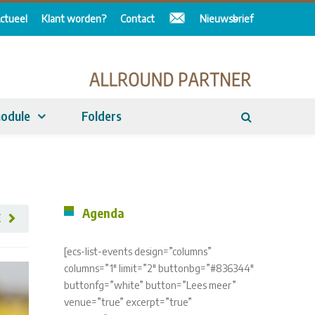
ctueel
Klant worden?
Contact
Nieuwsbrief
odule
Folders
Agenda
E
[ecs-list-events design=”columns”
columns=”1″ limit=”2″ buttonbg=”#836344″
buttonfg=”white” button=”Lees meer”
venue=”true” excerpt=”true”