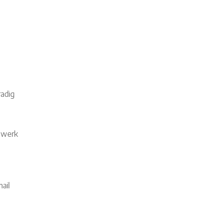
radig
t werk
ail