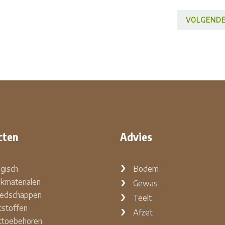
VOLGEND
cten
Advies
ogisch
Bodem
kmaterialen
Gewas
edschappen
Teelt
stoffen
Afzet
ttoebehoren