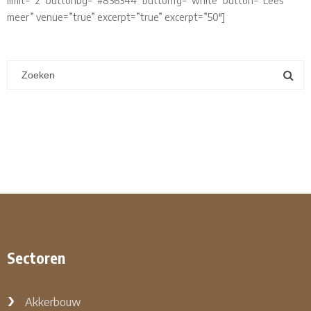
limit=”2″ buttonbg=”#836344″ buttonfg=”white” button=”Lees
meer” venue=”true” excerpt=”true” excerpt=”50″]
Sectoren
Akkerbouw