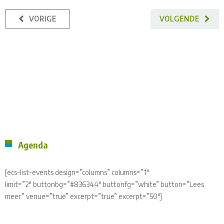
VORIGE
VOLGENDE
Agenda
[ecs-list-events design=”columns” columns=”1″
limit=”2″ buttonbg=”#836344″ buttonfg=”white” button=”Lees
meer” venue=”true” excerpt=”true” excerpt=”50″]