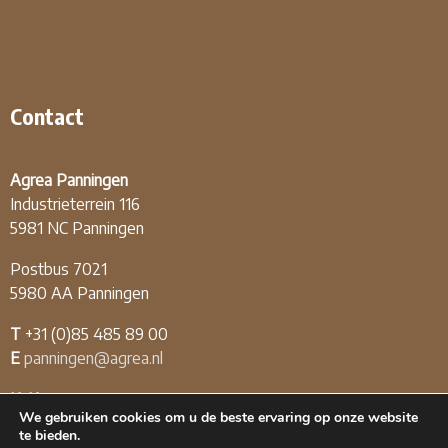
Contact
Agrea Panningen
Industrieterrein 116
5981 NC Panningen
Postbus 7021
5980 AA Panningen
T
+31 (0)85 485 89 00
E
panningen@agrea.nl
KvK
12.04.03.09
We gebruiken cookies om u de beste ervaring op onze website
BTW
NL808226174B01
te bieden.