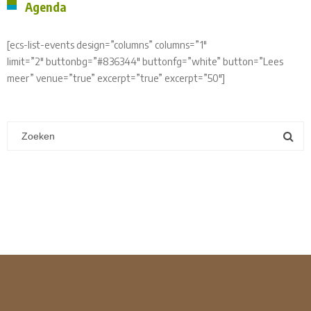
Agenda
[ecs-list-events design=”columns” columns=”1″
limit=”2″ buttonbg=”#836344″ buttonfg=”white” button=”Lees
meer” venue=”true” excerpt=”true” excerpt=”50″]