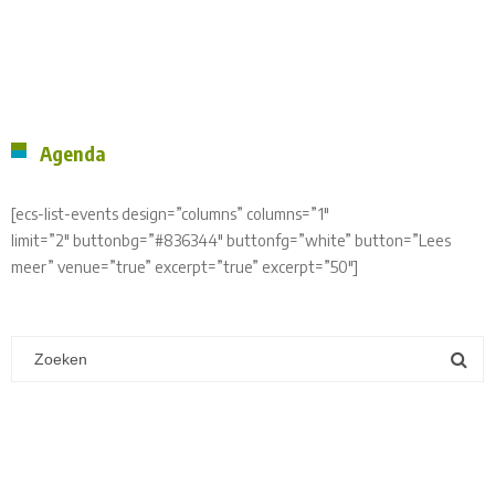
Agenda
[ecs-list-events design=”columns” columns=”1″
limit=”2″ buttonbg=”#836344″ buttonfg=”white” button=”Lees
meer” venue=”true” excerpt=”true” excerpt=”50″]