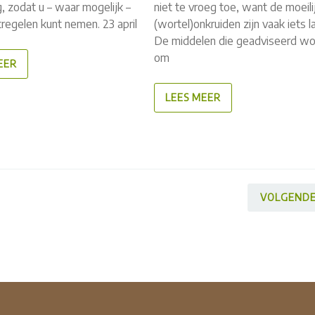
, zodat u – waar mogelijk –
niet te vroeg toe, want de moeili
tregelen kunt nemen. 23 april
(wortel)onkruiden zijn vaak iets la
De middelen die geadviseerd w
om
EER
LEES MEER
VOLGEND