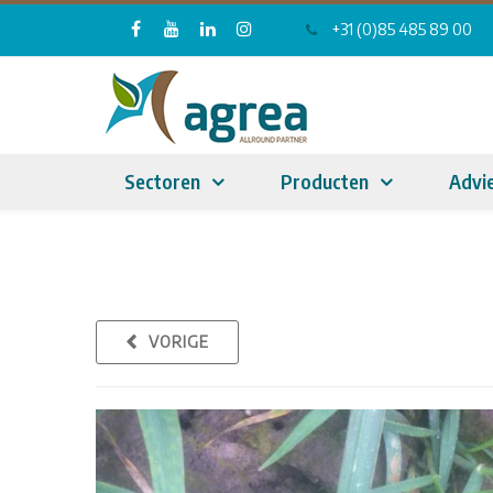
+31 (0)85 485 89 00
Sectoren
Producten
Advi
VORIGE