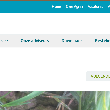
Home
Over Agrea
Vacatures
A
es
Onze adviseurs
Downloads
Bestelm
VOLGEND