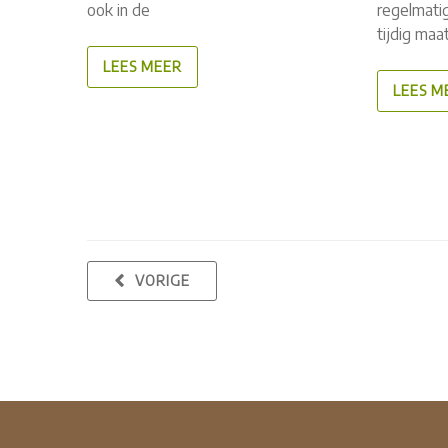
ook in de
regelmatig
tijdig maa
LEES MEER
LEES M
VORIGE