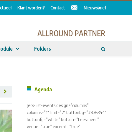
ctueel
Klant worden?
Contact
Nieuwsbrief
odule
Folders
Agenda
E
[ecs-list-events design=”columns”
columns=”1″ limit=”2″ buttonbg=”#836344″
buttonfg=”white” button=”Lees meer”
venue=”true” excerpt=”true”