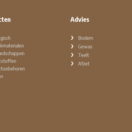
cten
Advies
ogisch
Bodem
kmaterialen
Gewas
edschappen
Teelt
stoffen
Afzet
ttoebehoren
en