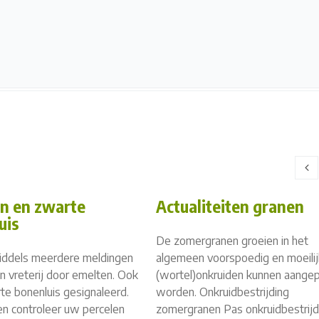
n en zwarte
Actualiteiten granen
uis
De zomergranen groeien in het
nmiddels meerdere meldingen
algemeen voorspoedig en moeili
n vreterij door emelten. Ook
(wortel)onkruiden kunnen aange
te bonenluis gesignaleerd.
worden. Onkruidbestrijding
t en controleer uw percelen
zomergranen Pas onkruidbestrijd