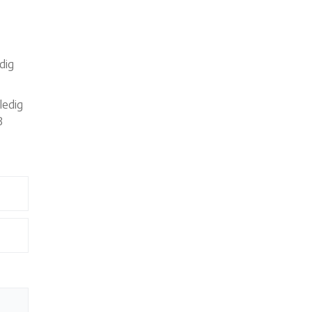
dig
ledig
3