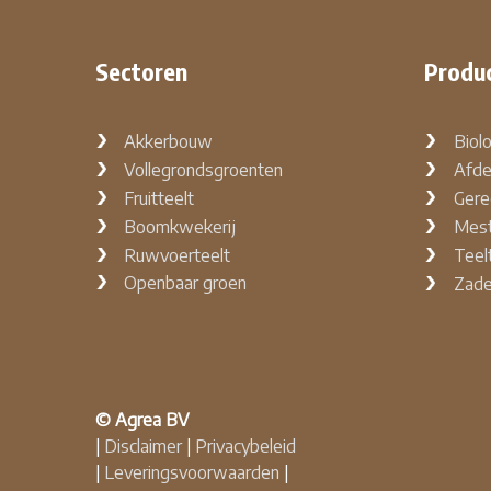
Sectoren
Produ
Akkerbouw
Biol
Vollegrondsgroenten
Afde
Fruitteelt
Gere
Boomkwekerij
Mest
Ruwvoerteelt
Teel
Openbaar groen
Zad
© Agrea BV
|
Disclaimer
|
Privacybeleid
|
Leveringsvoorwaarden
|