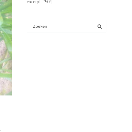
excerpt=”50″]
.