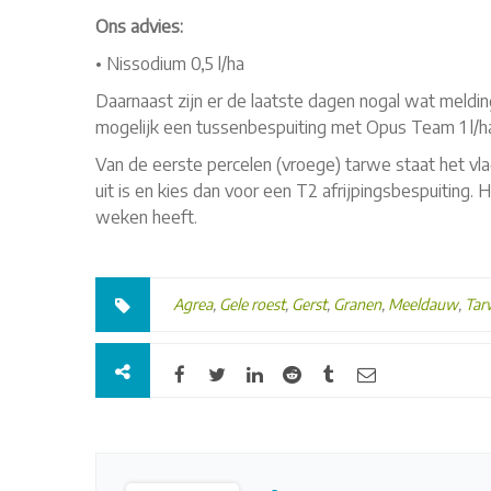
Ons advies:
• Nissodium 0,5 l/ha
Daarnaast zijn er de laatste dagen nogal wat meldin
mogelijk een tussenbespuiting met Opus Team 1 l/ha
Van de eerste percelen (vroege) tarwe staat het vlagb
uit is en kies dan voor een T2 afrijpingsbespuiting. 
weken heeft.
Agrea
,
Gele roest
,
Gerst
,
Granen
,
Meeldauw
,
Tar