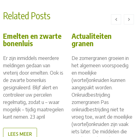
Related Posts
Emelten en zwarte
Actualiteiten
bonenluis
granen
Er zijn inmiddels meerdere
De zomergranen groeien in
meldingen gedaan van
het algemeen voorspoedig
vreterij door emelten. Ook is
en moeilijke
de zwarte bonenluis
(wortel)onkruiden kunnen
gesignaleerd. Blijf alert en
aangepakt worden.
controleer uw percelen
Onkruidbestrijding
regelmatig, zodat u – waar
zomergranen Pas
mogelijk – tijdig maatregelen
onkruidbestrijding niet te
kunt nemen. 23 april
vroeg toe, want de moeilijke
(wortel)onkruiden zijn vaak
iets later. De middelen die
LEES MEER