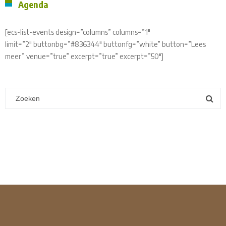
Agenda
[ecs-list-events design=”columns” columns=”1″
limit=”2″ buttonbg=”#836344″ buttonfg=”white” button=”Lees
meer” venue=”true” excerpt=”true” excerpt=”50″]