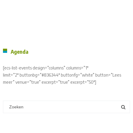
Agenda
[ecs-list-events design=”columns” columns=”1″
limit=”2″ buttonbg=”#836344″ buttonfg=”white” button=”Lees
meer” venue=”true” excerpt=”true” excerpt=”50″]