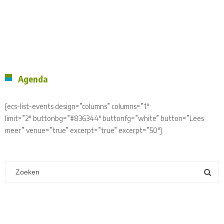
Agenda
[ecs-list-events design=”columns” columns=”1″
limit=”2″ buttonbg=”#836344″ buttonfg=”white” button=”Lees
meer” venue=”true” excerpt=”true” excerpt=”50″]