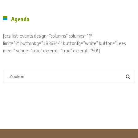
Agenda
[ecs-list-events design=”columns” columns=”1″
limit=”2″ buttonbg=”#836344″ buttonfg=”white” button=”Lees
meer” venue=”true” excerpt=”true” excerpt=”50″]