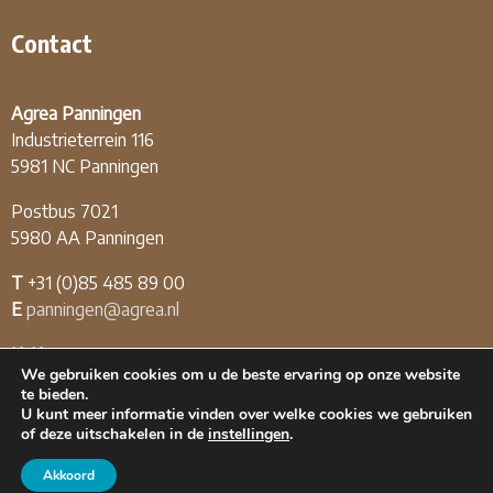
Contact
Agrea Panningen
Industrieterrein 116
5981 NC Panningen
Postbus 7021
5980 AA Panningen
T
+31 (0)85 485 89 00
E
panningen@agrea.nl
KvK
12.04.03.09
We gebruiken cookies om u de beste ervaring op onze website
BTW
NL808226174B01
te bieden.
U kunt meer informatie vinden over welke cookies we gebruiken
of deze uitschakelen in de
instellingen
.
Akkoord