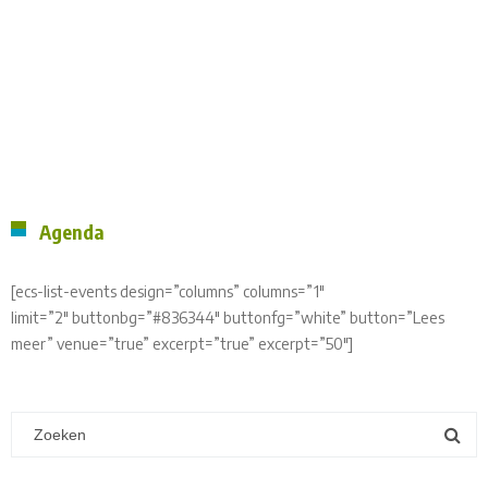
Agenda
[ecs-list-events design=”columns” columns=”1″
limit=”2″ buttonbg=”#836344″ buttonfg=”white” button=”Lees
meer” venue=”true” excerpt=”true” excerpt=”50″]