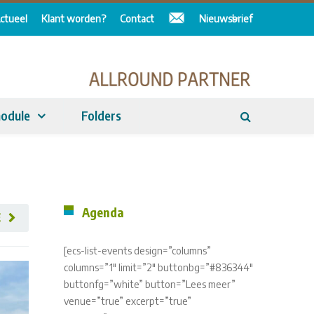
ctueel
Klant worden?
Contact
Nieuwsbrief
odule
Folders
Agenda
E
[ecs-list-events design=”columns”
columns=”1″ limit=”2″ buttonbg=”#836344″
buttonfg=”white” button=”Lees meer”
venue=”true” excerpt=”true”