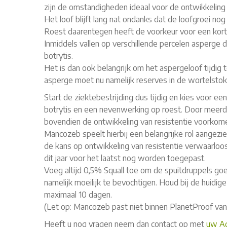
zijn de omstandigheden ideaal voor de ontwikkeling
Het loof blijft lang nat ondanks dat de loofgroei nog 
Roest daarentegen heeft de voorkeur voor een kor
Inmiddels vallen op verschillende percelen asperge
botrytis.
Het is dan ook belangrijk om het aspergeloof tijdig
asperge moet nu namelijk reserves in de wortelsto
Start de ziektebestrijding dus tijdig en kies voor
botrytis en een nevenwerking op roest. Door meer
bovendien de ontwikkeling van resistentie voorkom
Mancozeb speelt hierbij een belangrijke rol aangezi
de kans op ontwikkeling van resistentie verwaarloo
dit jaar voor het laatst nog worden toegepast.
Voeg altijd 0,5% Squall toe om de spuitdruppels goe
namelijk moeilijk te bevochtigen. Houd bij de huidig
maximaal 10 dagen.
(Let op: Mancozeb past niet binnen PlanetProof va
Heeft u nog vragen neem dan contact op met
uw Ag