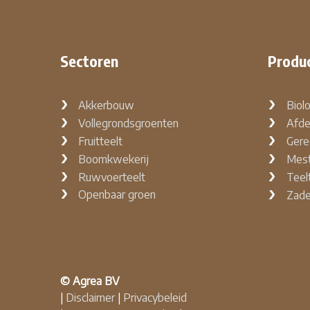
Sectoren
Produ
Akkerbouw
Biol
Vollegrondsgroenten
Afde
Fruitteelt
Gere
Boomkwekerij
Mest
Ruwvoerteelt
Teel
Openbaar groen
Zad
© Agrea BV
|
Disclaimer
|
Privacybeleid