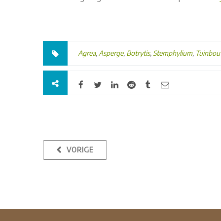
Agrea
,
Asperge
,
Botrytis
,
Stemphylium
,
Tuinbo
VORIGE