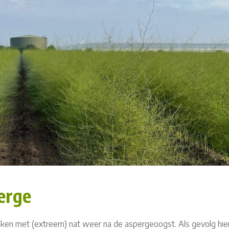
perge
 maken met (extreem) nat weer na de aspergeoogst. Als gevolg hie