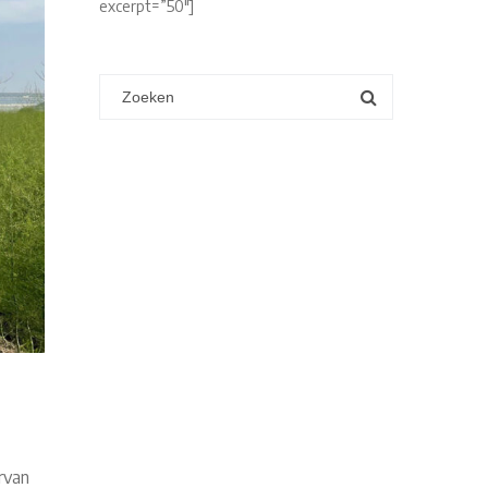
excerpt=”50″]
rvan