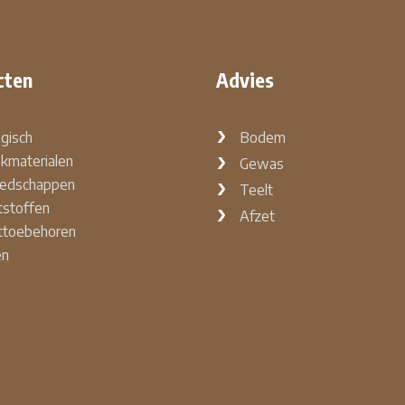
cten
Advies
ogisch
Bodem
kmaterialen
Gewas
edschappen
Teelt
stoffen
Afzet
ttoebehoren
en