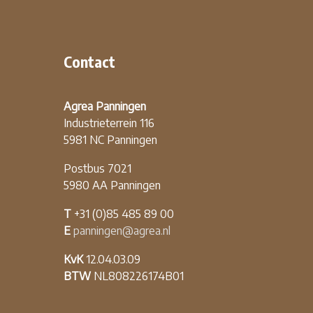
Contact
Agrea Panningen
Industrieterrein 116
5981 NC Panningen
Postbus 7021
5980 AA Panningen
T
+31 (0)85 485 89 00
E
panningen@agrea.nl
KvK
12.04.03.09
BTW
NL808226174B01