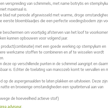
 en verspreiding van schimmels, met name botrytis en stemphyli
niet maximaal is.
te blad nat periode afgewisseld met warme, droge omstandighe
 de eerste bloemblaadjes die een perfecte voedingsbodem zijn vo
 te beschermen om voortijdig afsterven van het loof te voorkome
kken kunnen opbouwen voor volgend jaar.
 een product(combinatie) met een goede werking op stempylium en
dere werkzame stoffen te combineren en af te wisselen wordt
en.
en deze op verschillende punten in de schimmel aangrijpt en daar
sbaar is. Echter de toelating van mancozeb komt te vervallen en 
d op de aspergenaalden te laten plakken en uitvloeien. Deze zijn
e natte en broeierige omstandigheden een spuitinterval aan van
nwege de hoeveelheid actieve stof)
rea adviseur
.