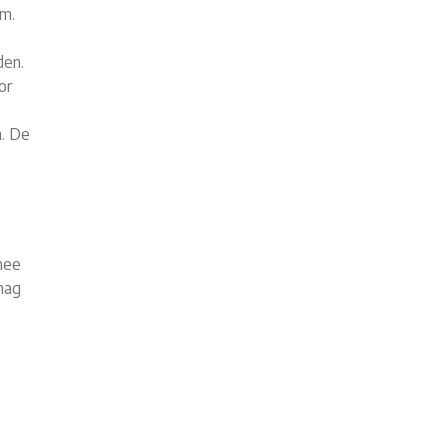
um.
den.
or
n. De
mee
mag