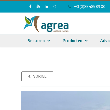
+31 (0)85 485 89 00
Sectoren
Producten
Advi
VORIGE