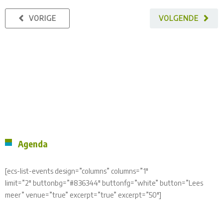
VORIGE
VOLGENDE
Agenda
[ecs-list-events design=”columns” columns=”1″
limit=”2″ buttonbg=”#836344″ buttonfg=”white” button=”Lees
meer” venue=”true” excerpt=”true” excerpt=”50″]