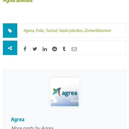
Agrea adviseur
.
Agrea
,
Folie
,
Tunnel
,
Vaste planten
,
Zomerbloemen
Agrea
More posts by Agrea