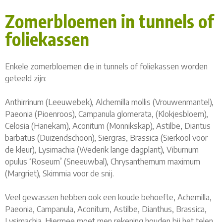
Zomerbloemen in tunnels of
foliekassen
Enkele zomerbloemen die in tunnels of foliekassen worden
geteeld zijn:
Anthirrinum (Leeuwebek), Alchemilla mollis (Vrouwenmantel),
Paeonia (Pioenroos), Campanula glomerata, (Klokjesbloem),
Celosia (Hanekam), Aconitum (Monnikskap), Astilbe, Diantus
barbatus (Duizendschoon), Siergras, Brassica (Sierkool voor
de kleur), Lysimachia (Wederik lange dagplant), Viburnum
opulus ‘Roseum’ (Sneeuwbal), Chrysanthemum maximum
(Margriet), Skimmia voor de snij.
Veel gewassen hebben ook een koude behoefte, Achemilla,
Paeonia, Campanula, Aconitum, Astilbe, Dianthus, Brassica,
Lysimachia. Hiermee moet men rekening houden bij het telen