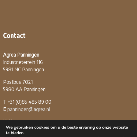
Contact
Agrea Panningen
Industrieterrein 116
5981 NC Panningen
Postbus 7021
5980 AA Panningen
T
+31 (0)85 485 89 00
E
panningen@agrea.nl
KvK
12.04.03.09
We gebruiken cookies om u de beste ervaring op onze website
BTW
NL808226174B01
te bieden.