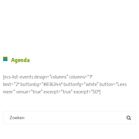
Agenda
[ecs-list-events design=”columns” columns=”1″
limit=”2″ buttonbg=”#836344″ buttonfg=”white” button=”Lees
meer” venue=”true” excerpt=”true” excerpt=”50″]