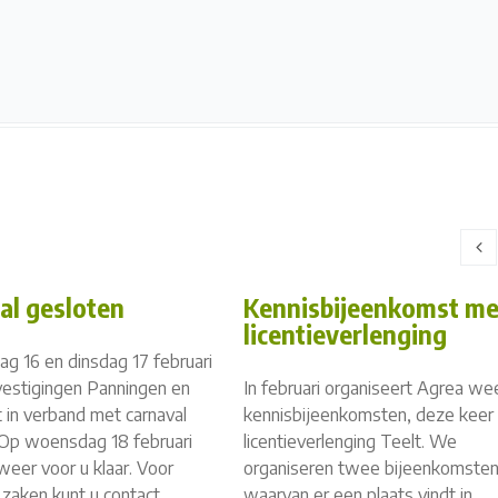
al gesloten
Kennisbijeenkomst me
licentieverlenging
g 16 en dinsdag 17 februari
 vestigingen Panningen en
In februari organiseert Agrea we
 in verband met carnaval
kennisbijeenkomsten, deze keer
 Op woensdag 18 februari
licentieverlenging Teelt. We
weer voor u klaar. Voor
organiseren twee bijeenkomsten
 zaken kunt u contact
waarvan er een plaats vindt in