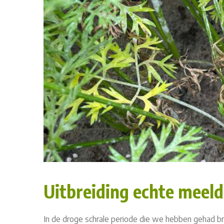
Uitbreiding echte meeld
In de droge schrale periode die we hebben gehad br