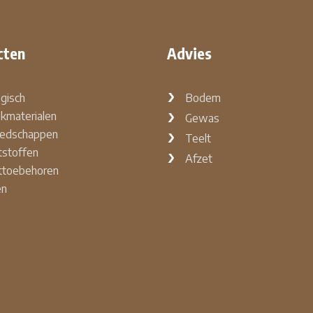
cten
Advies
ogisch
Bodem
kmaterialen
Gewas
edschappen
Teelt
stoffen
Afzet
ttoebehoren
en