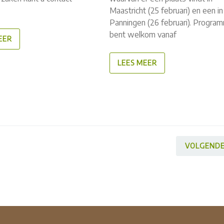
Maastricht (25 februari) en een in
Panningen (26 februari). Progra
bent welkom vanaf
EER
LEES MEER
VOLGEND