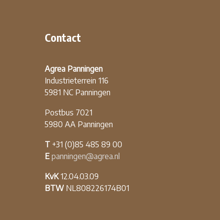
Contact
Agrea Panningen
Industrieterrein 116
5981 NC Panningen
Postbus 7021
5980 AA Panningen
T
+31 (0)85 485 89 00
E
panningen@agrea.nl
KvK
12.04.03.09
BTW
NL808226174B01