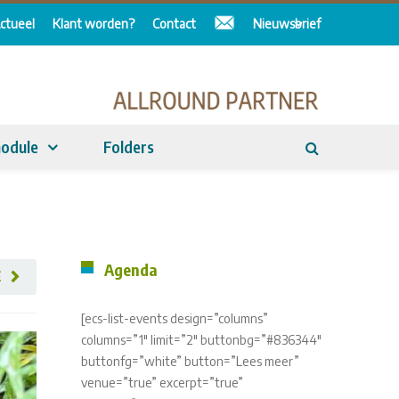
ctueel
Klant worden?
Contact
Nieuwsbrief
odule
Folders
Agenda
E
[ecs-list-events design=”columns”
columns=”1″ limit=”2″ buttonbg=”#836344″
buttonfg=”white” button=”Lees meer”
venue=”true” excerpt=”true”