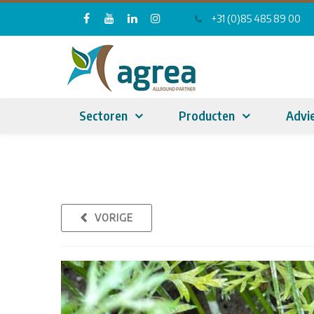
+31 (0)85 485 89 00
Sectoren
Producten
Advi
VORIGE