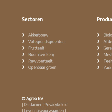
Sectoren
Produ
Akkerbouw
Biol
Vollegrondsgroenten
Afde
Fruitteelt
Gere
Boomkwekerij
Mest
Ruwvoerteelt
Teel
Openbaar groen
Zad
© Agrea BV
|
Disclaimer
|
Privacybeleid
|
Leveringsvoorwaarden
|