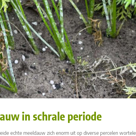
auw in schrale periode
eide echte meeldauw zich enorm uit op diverse percelen wortele