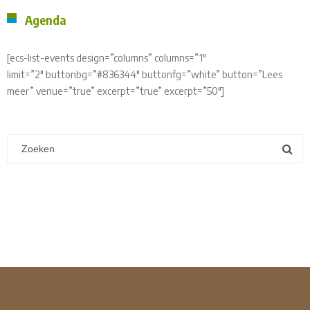
Agenda
[ecs-list-events design=”columns” columns=”1″
limit=”2″ buttonbg=”#836344″ buttonfg=”white” button=”Lees
meer” venue=”true” excerpt=”true” excerpt=”50″]