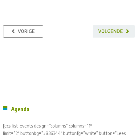
VORIGE
VOLGENDE
Agenda
[ecs-list-events design=”columns” columns=”1″
limit=”2″ buttonbg=”#836344″ buttonfg=”white” button=”Lees