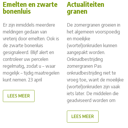
Emelten en zwarte
Actualiteiten
bonenluis
granen
Er zijn inmiddels meerdere
De zomergranen groeien in
meldingen gedaan van
het algemeen voorspoedig
vreterij door emelten. Ook is
en moeilijke
de zwarte bonenluis
(wortel)onkruiden kunnen
gesignaleerd. Blijf alert en
aangepakt worden.
controleer uw percelen
Onkruidbestrijding
regelmatig, zodat u – waar
zomergranen Pas
mogelijk – tijdig maatregelen
onkruidbestrijding niet te
kunt nemen. 23 april
vroeg toe, want de moeilijke
(wortel)onkruiden zijn vaak
iets later. De middelen die
LEES MEER
geadviseerd worden om
LEES MEER