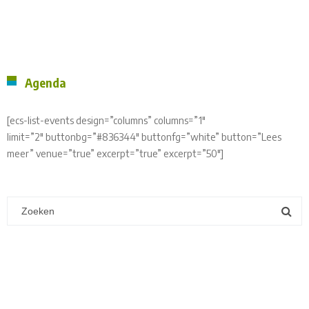
Agenda
[ecs-list-events design=”columns” columns=”1″
limit=”2″ buttonbg=”#836344″ buttonfg=”white” button=”Lees
meer” venue=”true” excerpt=”true” excerpt=”50″]