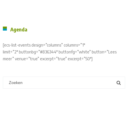
Agenda
[ecs-list-events design=”columns” columns=”1″
limit=”2″ buttonbg=”#836344″ buttonfg=”white” button=”Lees
meer” venue=”true” excerpt=”true” excerpt=”50″]